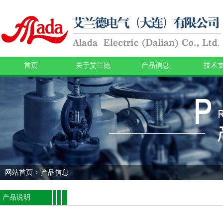
首页
关于艾兰德
产品信息
技术
网站首页 > 产品信息
产品说明